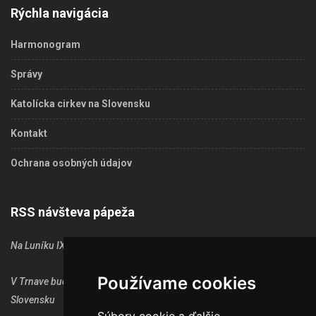
Rýchla navigácia
Harmonogram
Správy
Katolícka cirkev na Slovensku
Kontakt
Ochrana osobných údajov
RSS návšteva pápeža
Na Luníku IX oslávili druhé výročie návštevy Svätého Otca Františka
Používame cookies
V Trnave bude výstava fotografií z návštevy Svätého Otca na
Slovensku