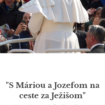
"S Máriou a Jozefom na
ceste za Ježišom"